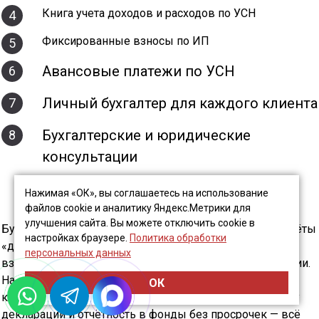
Книга учета доходов и расходов по УСН
4
Фиксированные взносы по ИП
5
Авансовые платежи по УСН
6
Личный бухгалтер для каждого клиента
7
Бухгалтерские и юридические
8
консультации
Нажимая «ОК», вы соглашаетесь на использование
файлов cookie и аналитику Яндекс.Метрики для
улучшения сайта. Вы можете отключить cookie в
Бухгалтерское сопровождение ИП — это не просто отчёты
настройках браузере.
Политика обработки
«для галочки». Мы берём на себя контроль налогов,
персональных данных
взносов и сроков, сдаём отчётность, подаём декларации.
Например, ИП на УСН «доходы» с оборотом 1,5 млн в
ОК
квартал получит полный расчёт налога (6%), подготовку
декларации и отчётность в фонды без просрочек — всё