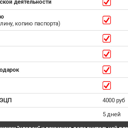
ской деятельности
ую
лину, копию паспорта)
подарок
 ЭЦП
4000 руб
5 дней