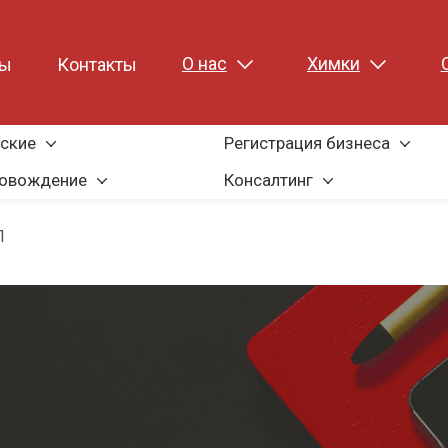
О нас
Химки
ны
Контакты
ские
Регистрация бизнеса
ровождение
Консалтинг
П